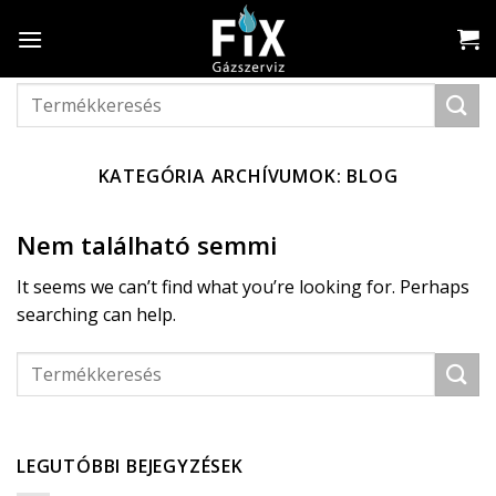
Skip
to
content
Keresés
a
következőre:
KATEGÓRIA ARCHÍVUMOK:
BLOG
Nem található semmi
It seems we can’t find what you’re looking for. Perhaps
searching can help.
LEGUTÓBBI BEJEGYZÉSEK