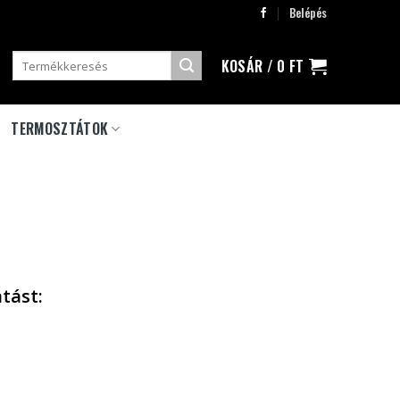
Belépés
Keresés
KOSÁR /
0
FT
a
következőre:
TERMOSZTÁTOK
tást: