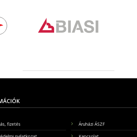
MÁCIÓK
tás, fizetés
Áruházi ÁSZF
édelmi nyilatkozat
Kapcsolat