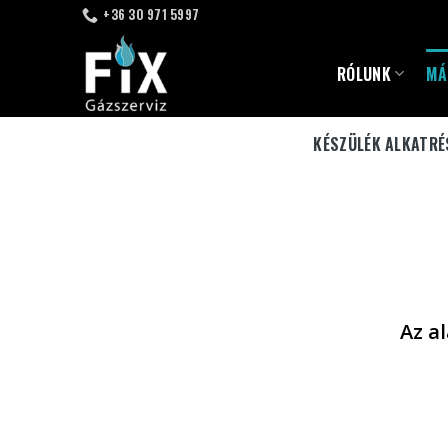
Skip
+36 30 971 5997
to
content
RÓLUNK
MÁ
KÉSZÜLÉK ALKATRÉ
Az a