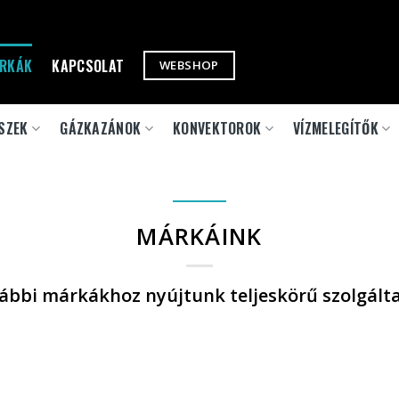
RKÁK
KAPCSOLAT
WEBSHOP
SZEK
GÁZKAZÁNOK
KONVEKTOROK
VÍZMELEGÍTŐK
MÁRKÁINK
lábbi márkákhoz nyújtunk teljeskörű szolgálta