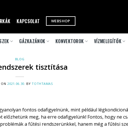
RKÁK
KAPCSOLAT
WEBSHOP
SZEK
GÁZKAZÁNOK
KONVEKTOROK
VÍZMELEGÍTŐK
BLOG
endszerek tisztítása
D ON
2021.06.30.
BY
TOTHTAMAS
ugyanolyan fontos odafigyelnünk, mint például légkondicioná
ot előzhetünk meg, ha erre odafigyelünk! Fontos, hogy ne c
k problémák a fűtési rendszerünkkel, hanem még a fűtési sz