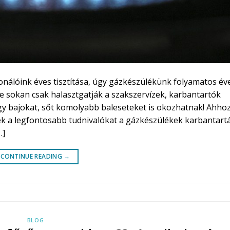
onálóink éves tisztítása, úgy gázkészülékünk folyamatos év
re sokan csak halasztgatják a szakszervízek, karbantartók
gy bajokat, sőt komolyabb baleseteket is okozhatnak! Ahho
k a legfontosabb tudnivalókat a gázkészülékek karbantart
…]
CONTINUE READING
→
BLOG