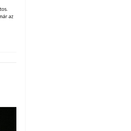
tos.
már az