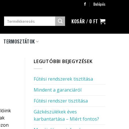
Belépés
Keresés
KOSÁR /
0
FT
a
következőre:
TERMOSZTÁTOK
LEGUTÓBBI BEJEGYZÉSEK
Fűtési rendszerek tisztítása
Mindent a garanciáról
Fűtési rendszer tisztítása
lóink
Gázkészülékek éves
sak
karbantartása – Miért fontos?
ezon