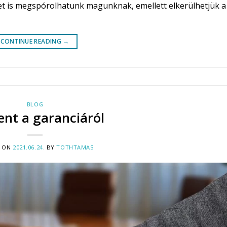
séget is megspórolhatunk magunknak, emellett elkerülhetjük a
CONTINUE READING
→
BLOG
nt a garanciáról
D ON
2021.06.24.
BY
TOTHTAMAS