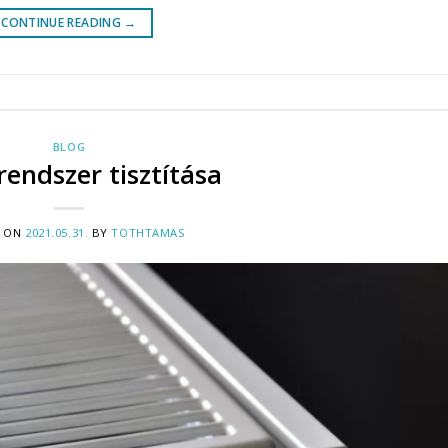
CONTINUE READING
→
BLOG
rendszer tisztítása
D ON
2021.05.31.
BY
TOTHTAMAS