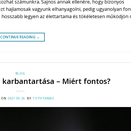
kozhat számunkra. Sajnos annak ellenére, hogy bizonyos
zt hajlamosak vagyunk elhanyagolni, pedig ugyanolyan fon
 hosszabb legyen az élettartama és tökéletesen működjön 
CONTINUE READING
→
BLOG
 karbantartása – Miért fontos?
D ON
2021.05.26.
BY
TOTHTAMAS