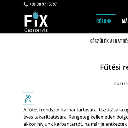
Skip
+36 30 971 5997
to
content
RÓLUNK
MÁ
KÉSZÜLÉK ALKATRÉ
Fűtési r
POSTE
30
jún
A fűtési rendszer karbantartására, tisztítására 
éves takaríttatására. Rengeteg kellemetlen dolg
akkor hívjunk karbantartót, ha már jelentkezte