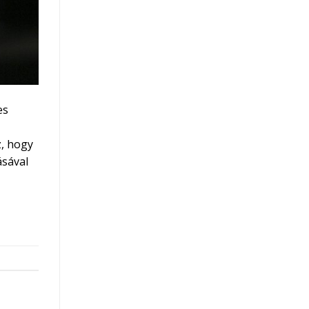
es
z, hogy
ásával