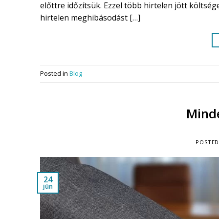
előttre időzítsük. Ezzel több hirtelen jött költ
hirtelen meghibásodást […]
Posted in
Blog
Minde
POSTE
24
jún