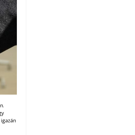
n.
gy
 igazán