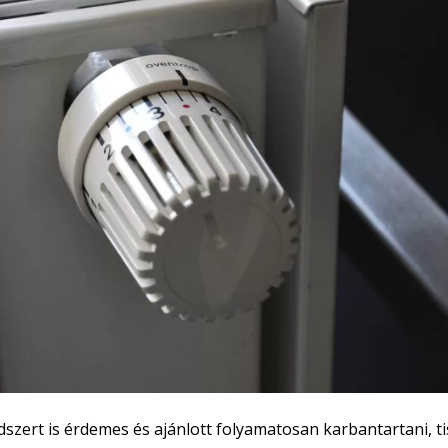
zert is érdemes és ajánlott folyamatosan karbantartani, tis