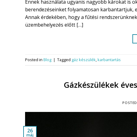
Ennek használata ugyanis nagyobb károkat is o
berendezéseinket folyamatosan karbantartjuk, e
Annak érdekében, hogy a fűtési rendszerünknek
üzembehelyezés előtt […]
Posted in
Blog
|
Tagged
gáz készülék
,
karbantartás
Gázkészülékek éves
POSTE
26
máj