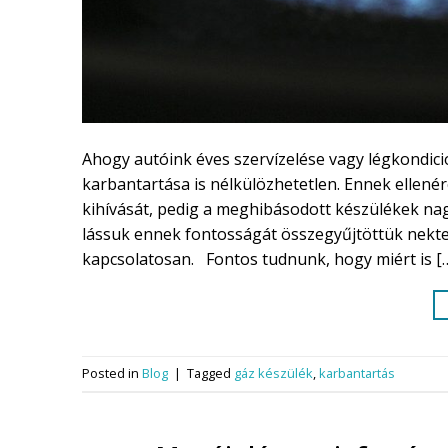
Ahogy autóink éves szervízelése vagy légkondici
karbantartása is nélkülözhetetlen. Ennek ellené
kihívását, pedig a meghibásodott készülékek na
lássuk ennek fontosságát összegyűjtöttük nekte
kapcsolatosan. Fontos tudnunk, hogy miért is [
Posted in
Blog
|
Tagged
gáz készülék
,
karbantartás