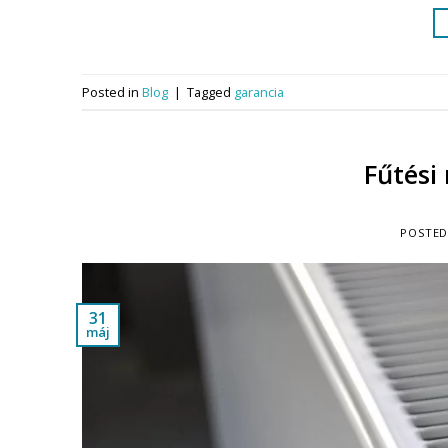
Posted in
Blog
|
Tagged
garancia
Fűtési 
POSTE
31
máj