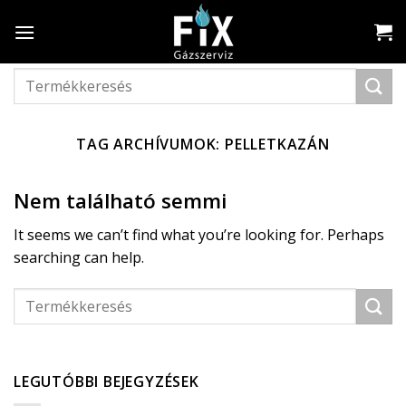
Skip
to
content
Keresés
a
következőre:
TAG ARCHÍVUMOK:
PELLETKAZÁN
Nem található semmi
It seems we can’t find what you’re looking for. Perhaps
searching can help.
LEGUTÓBBI BEJEGYZÉSEK