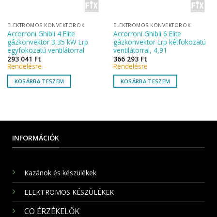
ELEKTROMOS KONVEKTOROK
ELEKTROMOS KONVEKTOROK
Accorroni Ghibli 4 Elite
Accorroni Ghibli 6 Elite
gázkonvektor 3,35 kW Erp
gázkonvektor Erp kétfokozatú
egyfokozatú ventilátorral
ventilátorral, 4,91
293 041
Ft
366 293
Ft
Rendelésre
Rendelésre
KOSÁRBA TESZEM
KOSÁRBA TESZEM
INFORMÁCIÓK
Kazánok és készülékek
ELEKTROMOS KÉSZÜLÉKEK
CO ÉRZÉKELŐK