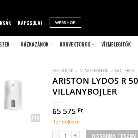
RKÁK
KAPCSOLAT
WEBSHOP
SZEK
GÁZKAZÁNOK
KONVEKTOROK
VÍZMELEGÍTŐK
KEZDŐLAP
/
VÍZMELEGÍTŐK
/
BOJLEREK
ARISTON LYDOS R 50 
VILLANYBOJLER
65 575
Ft
Rendelésre
ARISTON LYDOS R 50 V 1,8K EU 50 L, V
KOSÁRBA TESZEM