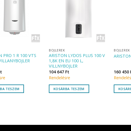
K
BOJLEREK
BOJLEREK
 PRO 1 R 100 VTS
ARISTON LYDOS PLUS 100 V
ARISTON
VILLANYBOJLER
1,8K EN EU 100 L,
VILLNYBOJLER
t
104 647
Ft
160 450
sre
Rendelésre
Rendelés
BA TESZEM
KOSÁRBA TESZEM
KOSÁR