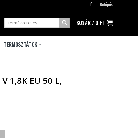
Belépés
Keresés
KOSÁR /
0
FT
a
következőre:
TERMOSZTÁTOK
V 1,8K EU 50 L,
ILLANYBOJLER mennyiség