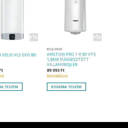
BOJLEREK
ARISTON PRO 1 R 80 VTS
 VELIS VLS EVO 80
1,8KW FÜGGESZTETT
VILLANYBOJLER
Ft
89 093
Ft
re
Rendelésre
BA TESZEM
KOSÁRBA TESZEM