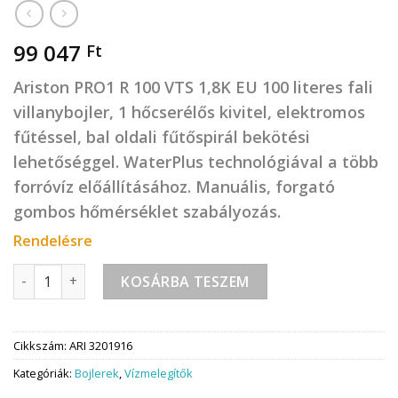
99 047
Ft
Ariston PRO1 R 100 VTS 1,8K EU 100 literes fali
villanybojler, 1 hőcserélős kivitel, elektromos
fűtéssel, bal oldali fűtőspirál bekötési
lehetőséggel. WaterPlus technológiával a több
forróvíz előállításához. Manuális, forgató
gombos hőmérséklet szabályozás.
Rendelésre
ARISTON PRO 1 R 100 VTS 1,8KW, VILLANYBOJLER mennyiség
KOSÁRBA TESZEM
Cikkszám:
ARI 3201916
Kategóriák:
Bojlerek
,
Vízmelegítők