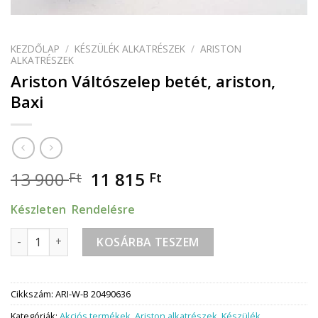
KEZDŐLAP
/
KÉSZÜLÉK ALKATRÉSZEK
/
ARISTON
ALKATRÉSZEK
Ariston Váltószelep betét, ariston,
Baxi
13 900
11 815
Ft
Ft
Készleten Rendelésre
Ariston Váltószelep betét, ariston, Baxi mennyiség
KOSÁRBA TESZEM
Cikkszám:
ARI-W-B 20490636
Kategóriák:
Akciós termékek
,
Ariston alkatrészek
,
Készülék