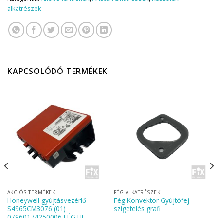
alkatrészek
KAPCSOLÓDÓ TERMÉKEK
AKCIÓS TERMÉKEK
FÉG ALKATRÉSZEK
Honeywell gyújtásvezérlő
Fég Konvektor Gyújtófej
S4965CM3076 (01)
szigetelés grafi
07960174250006 FÉG HE