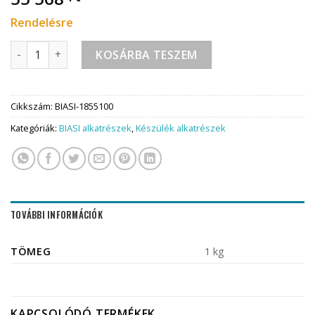
Rendelésre
Biasi BI 1855100 Vezérlő panel mennyiség
KOSÁRBA TESZEM
Cikkszám:
BIASI-1855100
Kategóriák:
BIASI alkatrészek
,
Készülék alkatrészek
TOVÁBBI INFORMÁCIÓK
TÖMEG
1 kg
KAPCSOLÓDÓ TERMÉKEK