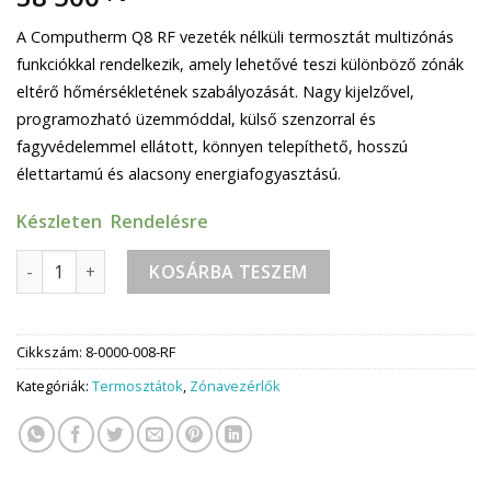
A Computherm Q8 RF vezeték nélküli termosztát multizónás
funkciókkal rendelkezik, amely lehetővé teszi különböző zónák
eltérő hőmérsékletének szabályozását. Nagy kijelzővel,
programozható üzemmóddal, külső szenzorral és
fagyvédelemmel ellátott, könnyen telepíthető, hosszú
élettartamú és alacsony energiafogyasztású.
Készleten Rendelésre
Computherm Q8 RF vezeték nélküli termosztát multizónás 
KOSÁRBA TESZEM
Cikkszám:
8-0000-008-RF
Kategóriák:
Termosztátok
,
Zónavezérlők