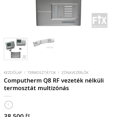
KEZDŐLAP
/
TERMOSZTÁTOK
/
ZÓNAVEZÉRLŐK
Computherm Q8 RF vezeték nélküli
termosztát multizónás
38 500
Ft