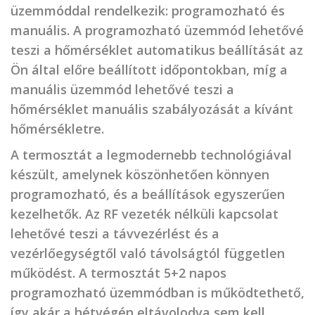
üzemmóddal rendelkezik: programozható és
manuális. A programozható üzemmód lehetővé
teszi a hőmérséklet automatikus beállítását az
Ön által előre beállított időpontokban, míg a
manuális üzemmód lehetővé teszi a
hőmérséklet manuális szabályozását a kívánt
hőmérsékletre.
A termosztát a legmodernebb technológiával
készült, amelynek köszönhetően könnyen
programozható, és a beállítások egyszerűen
kezelhetők. Az RF vezeték nélküli kapcsolat
lehetővé teszi a távvezérlést és a
vezérlőegységtől való távolságtól független
működést. A termosztát 5+2 napos
programozható üzemmódban is működtethető,
így akár a hétvégén eltávolodva sem kell