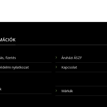
MÁCIÓK
tás, fizetés
Áruházi ÁSZF
édelmi nyilatkozat
Kapcsolat
k
Márkák