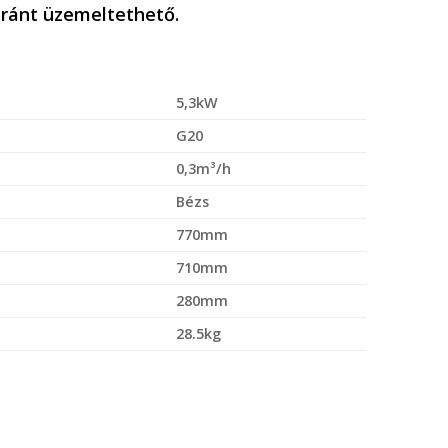
aránt üzemeltethető.
5,3kW
G20
0,3m³/h
Bézs
770mm
710mm
280mm
28.5kg