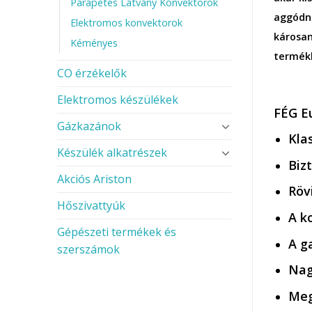
Parapetes Látvány Konvektorok
aggódni
Elektromos konvektorok
károsan
Kéményes
termékh
CO érzékelők
Elektromos készülékek
FÉG Eu
Gázkazánok
Kla
Készülék alkatrészek
Biz
Akciós Ariston
Röv
Hőszivattyúk
A k
Gépészeti termékek és
A g
szerszámok
Nag
Meg