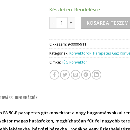
Készleten Rendelésre
FÉG Euro F8.50F parapetes gázkonvekt
KOSÁRBA TESZEM
Cikkszám:
9-0000-911
Kategóriák:
Konvektorok
,
Parapetes Gáz Konv
Címke:
FÉG konvektor
TOVÁBBI INFORMÁCIÓK
o F8.50-F parapetes gázkonvektor: a nagy hagyományokkal rend
ektor magas hatásfokon, megbízhatóan fűt fel nagyobb tereke
sebb lakásokba, hétvégi házakba, irodákba vagy üzlethelyiségek