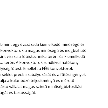
öbb mint egy évszázada kiemelkedő minőségű és
es konvektorok a magas minőségű és megbízható
int vissza a fűtéstechnika terén, és kiemelkedő
ása terén. A konvektorok rendkívül hatékony
elyiségfűtést. Emellett a FÉG konvektorok
séklet precíz szabályozását és a fűtési igények
lalja a különböző teljesítményű és méretű
yártó vállalat magas szintű minőségbiztosítási
ágát és tartósságát.