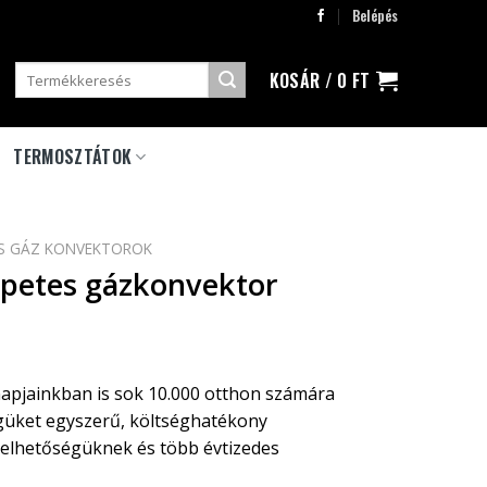
Belépés
Keresés
KOSÁR /
0
FT
a
következőre:
TERMOSZTÁTOK
S GÁZ KONVEKTOROK
apetes gázkonvektor
pjainkban is sok 10.000 otthon számára
güket egyszerű, költséghatékony
zelhetőségüknek és több évtizedes