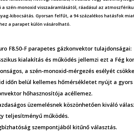
 a szén-monoxid visszaáramlásától, ráadásul az atmoszfériku
yag-kibocsátás. Gyorsan felfűt, a 94 százalékos hatásfok miat
ez a parapet külön vásárolható.
ro F8.50-F parapetes gázkonvektor tulajdonságai:
sszikus kialakítás és működés jellemzi ezt a Fég ko
tonságos, a szén-monoxid-mérgezés esélyét csökken
id időn belül kellemes hőmérsékletet nyújt a gyors
onvektor hőhasznosítója acéllemez.
azdaságos üzemelésnek köszönhetően kiváló válasz
y teljesítményű működés.
bízhatóság szempontjából kitűnő választás.