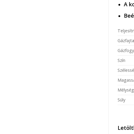
A k
Beé
Teljesí
Gázfajt
Gázfogy
Szín
Széless
Magass
Mélység
Súly
Letöl