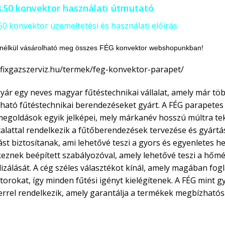
8.50 konvektor használati útmutató
50 konvektor üzemeltetési és használati előírás
 nélkül vásárolható meg összes FÉG konvektor webshopunkban!
/fixgazszerviz.hu/termek/feg-konvektor-parapet/
yár egy neves magyar fűtéstechnikai vállalat, amely már t
ható fűtéstechnikai berendezéseket gyárt. A FÉG parapet
megoldások egyik jelképei, mely márkanév hosszú múltra tek
alattal rendelkezik a fűtőberendezések tervezése és gyárt
st biztosítanak, ami lehetővé teszi a gyors és egyenletes h
eznek beépített szabályozóval, amely lehetővé teszi a hőmér
izálását. A cég széles választékot kínál, amely magában fog
orokat, így minden fűtési igényt kielégítenek. A FÉG mint g
rrel rendelkezik, amely garantálja a termékek megbízhatós