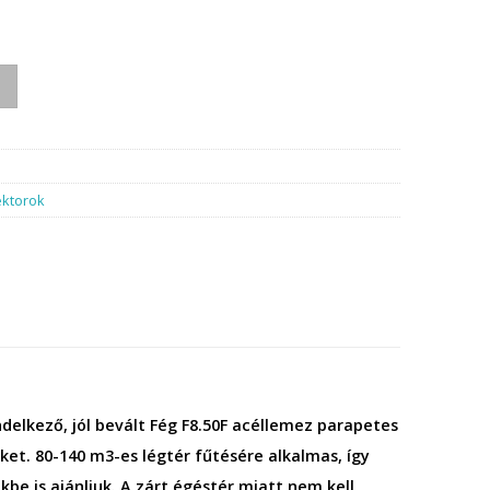
or mennyiség
ektorok
elkező, jól bevált Fég F8.50F acéllemez parapetes
t. 80-140 m3-es légtér fűtésére alkalmas, így
be is ajánljuk. A zárt égéstér miatt nem kell