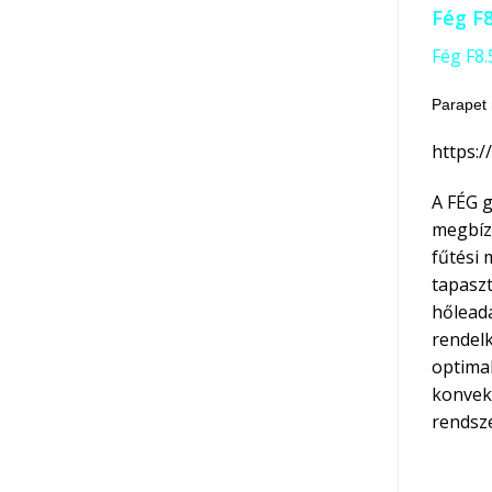
Fég F
Fég F8.
Parapet
https:/
A FÉG g
megbíz
fűtési 
tapaszt
hőleadá
rendelk
optimal
konvekt
rendsze