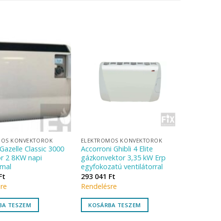
MOS KONVEKTOROK
ELEKTROMOS KONVEKTOROK
Gazelle Classic 3000
Accorroni Ghibli 4 Elite
r 2 8KW napi
gázkonvektor 3,35 kW Erp
mal
egyfokozatú ventilátorral
Ft
293 041
Ft
re
Rendelésre
BA TESZEM
KOSÁRBA TESZEM