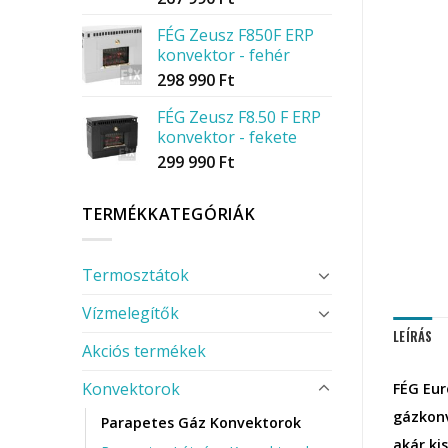
FÉG Zeusz F850F ERP
konvektor - fehér
298 990
Ft
FÉG Zeusz F8.50 F ERP
konvektor - fekete
299 990
Ft
TERMÉKKATEGÓRIÁK
Termosztátok
Vízmelegítők
LEÍRÁS
Akciós termékek
Konvektorok
FÉG Eur
gázkonv
Parapetes Gáz Konvektorok
akár ki