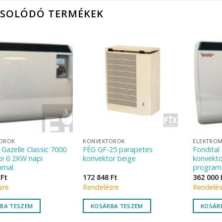
CSOLÓDÓ TERMÉKEK
OROK
KONVEKTOROK
ELEKTRO
 Gazelle Classic 7000
FÉG GF-25 parapetes
Fondital 
pi 6 2KW napi
konvektor beige
konvekto
mmal
program
7
Ft
172 848
Ft
362 000
sre
Rendelésre
Rendelés
BA TESZEM
KOSÁRBA TESZEM
KOSÁR