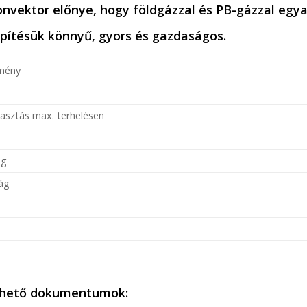
onvektor előnye, hogy földgázzal és PB-gázzal egy
pítésük könnyű, gyors és gazdaságos.
tmény
a
asztás max. terhelésen
ég
ág
thető dokumentumok: