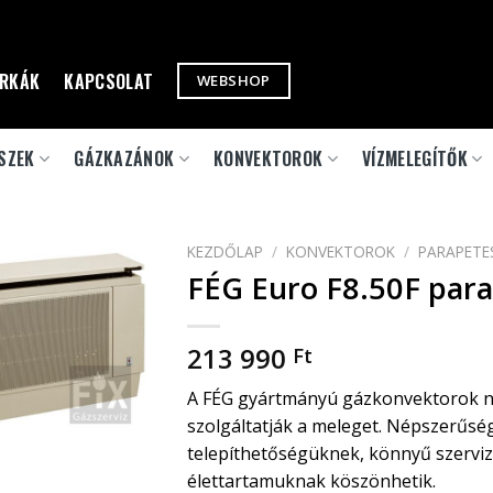
RKÁK
KAPCSOLAT
WEBSHOP
SZEK
GÁZKAZÁNOK
KONVEKTOROK
VÍZMELEGÍTŐK
KEZDŐLAP
/
KONVEKTOROK
/
PARAPETE
FÉG Euro F8.50F par
213 990
Ft
A FÉG gyártmányú gázkonvektorok na
szolgáltatják a meleget. Népszerűsé
telepíthetőségüknek, könnyű szervi
élettartamuknak köszönhetik.