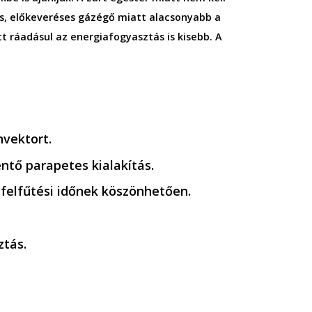
s, előkeveréses gázégő miatt alacsonyabb a
t ráadásul az energiafogyasztás is kisebb. A
nvektort.
tő parapetes kialakítás.
 felfűtési időnek köszönhetően.
tás.