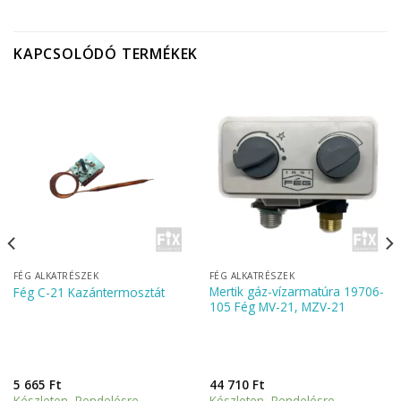
KAPCSOLÓDÓ TERMÉKEK
FÉG ALKATRÉSZEK
FÉG ALKATRÉSZEK
Mertik gáz-vízarmatúra 19706-
Fég C-21 Kazántermosztát
105 Fég MV-21, MZV-21
5 665
Ft
44 710
Ft
Készleten Rendelésre
Készleten Rendelésre