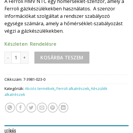
A Ferroli HMV NTC egy hőmérséklet-szenzor, amely a
Ferroli gázkészülékekben használatos. A szenzor
információkat szolgáltat a rendszer szabályozó
egysége számára, amely a hőmérséklet-szabályozást
végzi a gázkészülékekben.
Készleten Rendelésre
Ferroli HMV NTC érzékelő mennyiség
KOSÁRBA TESZEM
Cikkszám:
7-3981-023-0
Kategóriák:
Akciós termékek
,
Ferroli alkatrészek
,
Készülék
alkatrészek
LEÍRÁS