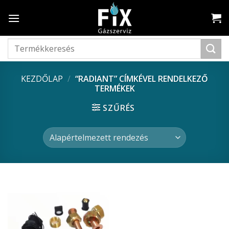
Skip
to
content
Keresés
a
következőre:
KEZDŐLAP
/
“RADIANT” CÍMKÉVEL RENDELKEZŐ
TERMÉKEK
SZŰRÉS