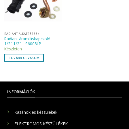
RADIANT ALKATRÉSZEK
Radiant áramláskapcsoló
1/2″-1/2″ – 96008LP
Készleten
TOVÁBB OLVASOM
INFORMÁCIÓK
Kazánok és készülékek
ELEKTROMOS KÉSZÜLÉKEK