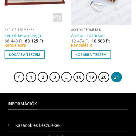
AKCIÓS TERMÉKEK
AKCIÓS TERMÉKEK
Ferroli kerámiaégő
Ariston Töltőcsap
66 448
Ft
63 125
Ft
12 474
Ft
10 603
Ft
Rendelésre
Rendelésre
KOSÁRBA TESZEM
KOSÁRBA TESZEM
1
2
3
…
18
19
20
21
INFORMÁCIÓK
Kazánok és készülékek