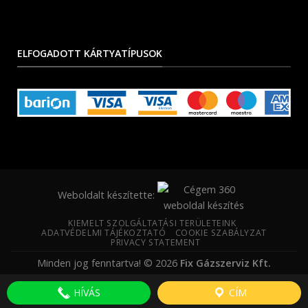
ELFOGADOTT KÁRTYATÍPUSOK
Weboldalt készítette:
KIEMELT SZOLGÁLTATÁSI TERÜLETEINK
ADATVÉDELMI TÁJÉKOZTATÓ
COOKIE SZABÁLYZAT
PRIVACY STATEMENT
Minden jog fenntartva! © 2026
Fix Gázszerviz Kft.
HÍVÁS
CÍM