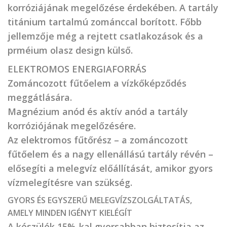
korróziájának megelőzése érdekében. A tartály
titánium tartalmú zománccal borított. Főbb
jellemzője még a rejtett csatlakozások és a
prméium olasz design külső.
ELEKTROMOS ENERGIAFORRÁS
Zománcozott fűtőelem a vízkőképződés
meggátlására.
Magnézium anód és aktív anód a tartály
korróziójának megelőzésére.
Az elektromos fűtőrész – a zománcozott
fűtőelem és a nagy ellenállású tartály révén –
elősegíti a melegvíz előállítását, amikor gyors
vízmelegítésre van szükség.
GYORS ÉS EGYSZERŰ MELEGVÍZSZOLGÁLTATÁS,
AMELY MINDEN IGÉNYT KIELÉGÍT
A készülék 15%-kal gyorsabban biztosítja az