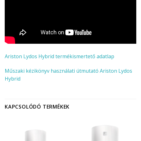
Ariston Lydos Hybrid termékismertető adatlap
Műszaki kézikönyv használati útmutató Ariston Lydos
Hybrid
KAPCSOLÓDÓ TERMÉKEK