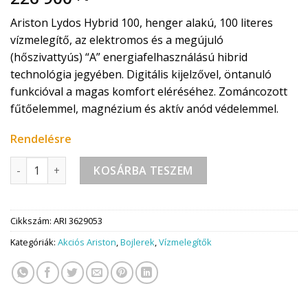
Ariston Lydos Hybrid 100, henger alakú, 100 literes
vízmelegítő, az elektromos és a megújuló
(hőszivattyús) “A” energiafelhasználású hibrid
technológia jegyében. Digitális kijelzővel, öntanuló
funkcióval a magas komfort eléréséhez. Zománcozott
fűtőelemmel, magnézium és aktív anód védelemmel.
Rendelésre
ARISTON LYDOS HYBRID 100 L VILLANYBOJLER mennyiség
KOSÁRBA TESZEM
Cikkszám:
ARI 3629053
Kategóriák:
Akciós Ariston
,
Bojlerek
,
Vízmelegítők