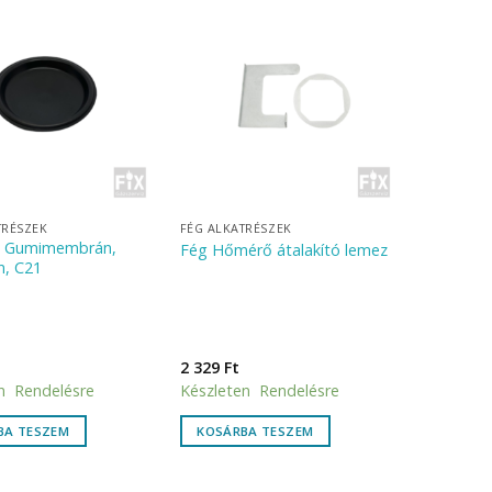
TRÉSZEK
FÉG ALKATRÉSZEK
1 Gumimembrán,
Fég Hőmérő átalakító lemez
, C21
2 329
Ft
n Rendelésre
Készleten Rendelésre
BA TESZEM
KOSÁRBA TESZEM