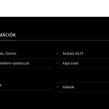
MÁCIÓK
tás, fizetés
Áruházi ÁSZF
édelmi nyilatkozat
Kapcsolat
k
Márkák