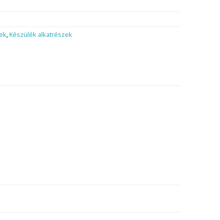
zek
,
Készülék alkatrészek