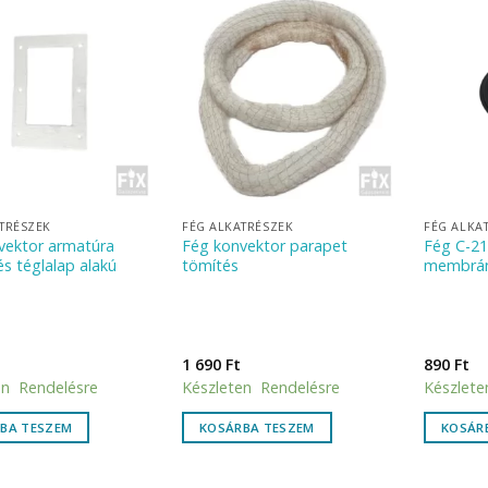
TRÉSZEK
FÉG ALKATRÉSZEK
FÉG ALKA
vektor armatúra
Fég konvektor parapet
Fég C-2
és téglalap alakú
tömítés
membrán
1 690
Ft
890
Ft
en Rendelésre
Készleten Rendelésre
Készlete
BA TESZEM
KOSÁRBA TESZEM
KOSÁR