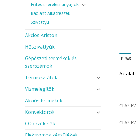
Fűtés szerelési anyagok
Radiant Alkatrészek
Szivattyú
Akciós Ariston
Hőszivattyúk
Gépészeti termékek és
LEÍRÁS
szerszámok
Az alá
Termosztátok
Vízmelegítők
Akciós termékek
CLAS EV
Konvektorok
CLAS EV
CO érzékelők
Elektromos készülékek