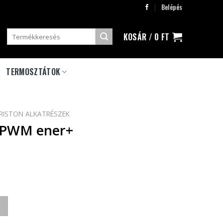
Belépés
Keresés
KOSÁR /
0
FT
a
következőre:
TERMOSZTÁTOK
RISTON ALKATRÉSZEK
M PWM ener+
yiség