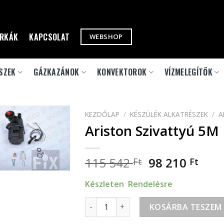
RKÁK
KAPCSOLAT
WEBSHOP
SZEK
GÁZKAZÁNOK
KONVEKTOROK
VÍZMELEGÍTŐK
KEZDŐLAP
/
KÉSZÜLÉK ALKATRÉSZEK
/
A
Ariston Szivattyú 5
115 542
98 210
Ft
Ft
Készleten Rendelésre
Ariston Szivattyú 5M PWM ener+ menn
KOSÁRBA TESZEM