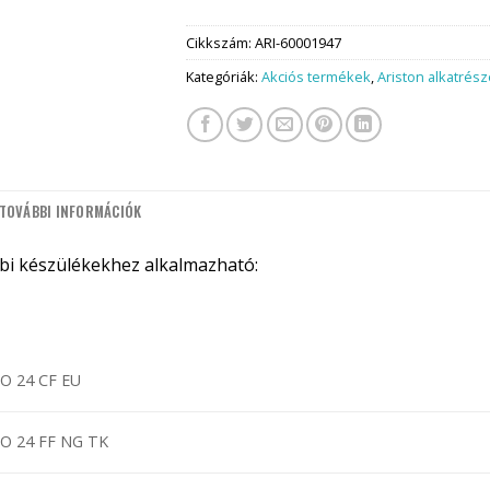
Cikkszám:
ARI-60001947
Kategóriák:
Akciós termékek
,
Ariston alkatrés
TOVÁBBI INFORMÁCIÓK
bbi készülékekhez alkalmazható:
O 24 CF EU
O 24 FF NG TK