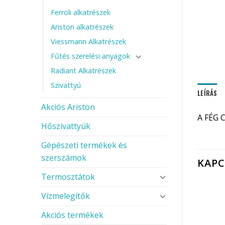
Ferroli alkatrészek
Ariston alkatrészek
Viessmann Alkatrészek
Fűtés szerelési anyagok
Radiant Alkatrészek
Szivattyú
LEÍRÁS
Akciós Ariston
A FÉG 
Hőszivattyúk
Gépészeti termékek és
szerszámok
KAP
Termosztátok
Vízmelegítők
Akciós termékek