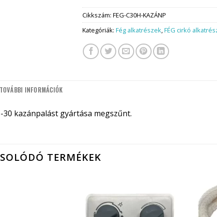
Cikkszám:
FEG-C30H-KAZÁNP
Kategóriák:
Fég alkatrészek
,
FÉG cirkó alkatré
TOVÁBBI INFORMÁCIÓK
C-30 kazánpalást gyártása megszűnt.
CSOLÓDÓ TERMÉKEK