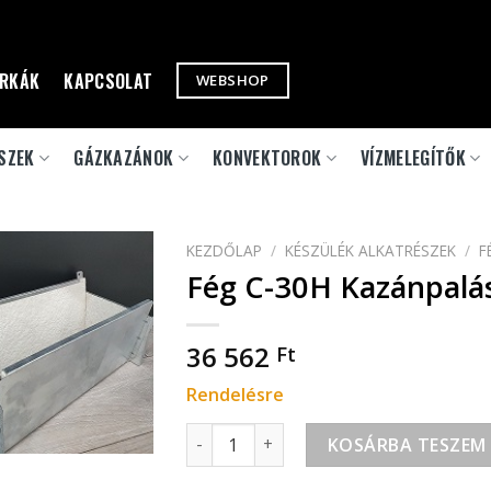
RKÁK
KAPCSOLAT
WEBSHOP
SZEK
GÁZKAZÁNOK
KONVEKTOROK
VÍZMELEGÍTŐK
KEZDŐLAP
/
KÉSZÜLÉK ALKATRÉSZEK
/
F
Fég C-30H Kazánpalá
36 562
Ft
Rendelésre
Fég C-30H Kazánpalást mennyiség
KOSÁRBA TESZEM