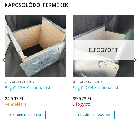
KAPCSOLÓDÓ TERMÉKEK
ELFOGYOTT
FÉG ALKATRÉSZEK
FÉG ALKATRÉSZEK
Fég C-12H Kazánpalást
Fég C-24H Kazánpalást
24 507
Ft
39 573
Ft
Rendelésre
Elfogyott
KOSÁRBA TESZEM
TOVÁBB OLVASOM