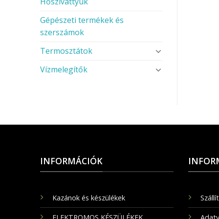
Hőszivattyúk
Gépészeti termékek és
szerszámok
Termosztátok
Vízmelegítők
INFORMÁCIÓK
INFOR
Kazánok és készülékek
Szállí
ELEKTROMOS KÉSZÜLÉKEK
Adatv