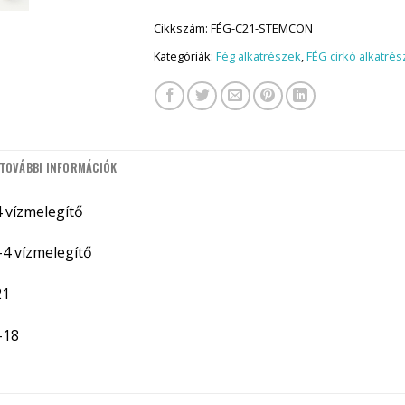
Cikkszám:
FÉG-C21-STEMCON
Kategóriák:
Fég alkatrészek
,
FÉG cirkó alkatré
TOVÁBBI INFORMÁCIÓK
 vízmelegítő
4 vízmelegítő
21
-18