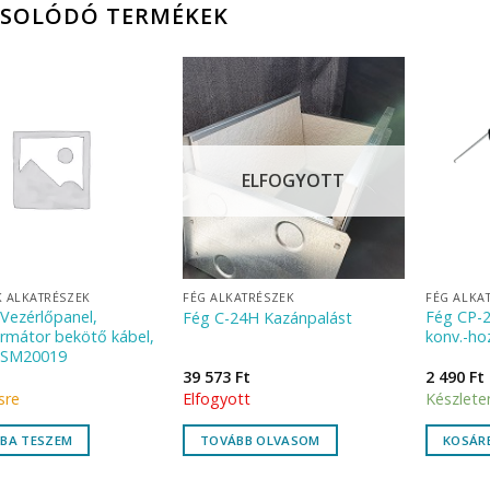
CSOLÓDÓ TERMÉKEK
ELFOGYOTT
 ALKATRÉSZEK
FÉG ALKATRÉSZEK
FÉG ALKA
Vezérlőpanel,
Fég CP-2
Fég C-24H Kazánpalást
ormátor bekötő kábel,
konv.-ho
 SM20019
39 573
Ft
2 490
Ft
sre
Elfogyott
Készlete
BA TESZEM
TOVÁBB OLVASOM
KOSÁR