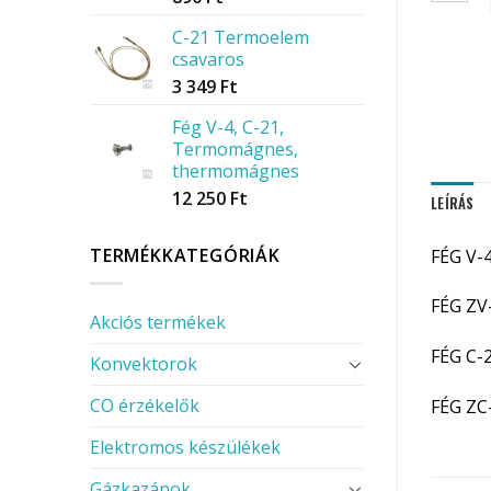
C-21 Termoelem
csavaros
3 349
Ft
Fég V-4, C-21,
Termomágnes,
thermomágnes
12 250
Ft
LEÍRÁS
TERMÉKKATEGÓRIÁK
FÉG V-4
FÉG ZV-
Akciós termékek
FÉG C-
Konvektorok
CO érzékelők
FÉG ZC
Elektromos készülékek
Gázkazánok