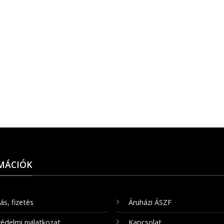
MÁCIÓK
tás, fizetés
Áruházi ÁSZF
édelmi nyilatkozat
Kapcsolat