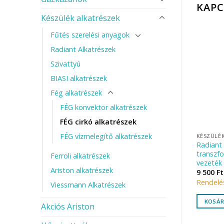
KAP
Készülék alkatrészek
Fűtés szerelési anyagok
Radiant Alkatrészek
Szivattyú
BIASI alkatrészek
Fég alkatrészek
FÉG konvektor alkatrészek
FÉG cirkó alkatrészek
FÉG vízmelegítő alkatrészek
ATRÉSZEK
FÉG ALKATRÉSZEK
KÉSZÜLÉK
Fég konvektor gázszelep CR-6
Radiant 
0H Kazánpalást
tip.
transzf
Ferroli alkatrészek
vezeték
Ariston alkatrészek
Ft
38 995
Ft
9 500
Ft
sre
Készleten Rendelésre
Rendelé
Viessmann Alkatrészek
RBA TESZEM
KOSÁRBA TESZEM
KOSÁR
Akciós Ariston