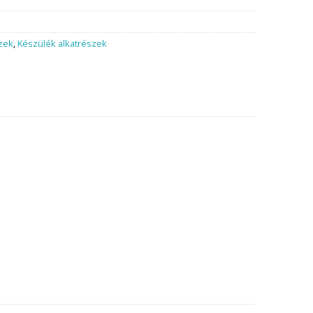
szek
,
Készülék alkatrészek