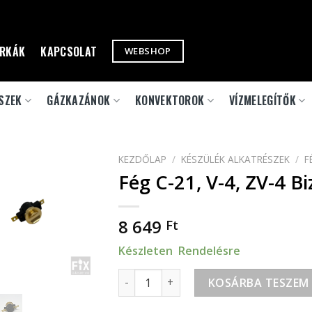
RKÁK
KAPCSOLAT
WEBSHOP
SZEK
GÁZKAZÁNOK
KONVEKTOROK
VÍZMELEGÍTŐK
KEZDŐLAP
/
KÉSZÜLÉK ALKATRÉSZEK
/
F
Fég C-21, V-4, ZV-4 B
8 649
Ft
Készleten Rendelésre
Fég C-21, V-4, ZV-4 Biztonsági termos
KOSÁRBA TESZEM