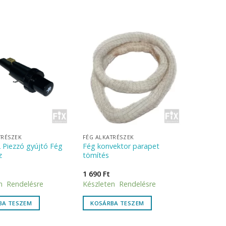
TRÉSZEK
FÉG ALKATRÉSZEK
 Piezzó gyújtó Fég
Fég konvektor parapet
z
tömítés
1 690
Ft
n Rendelésre
Készleten Rendelésre
BA TESZEM
KOSÁRBA TESZEM