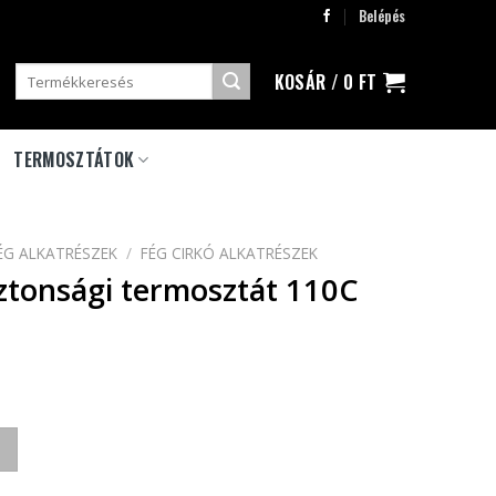
Belépés
Keresés
KOSÁR /
0
FT
a
következőre:
TERMOSZTÁTOK
ÉG ALKATRÉSZEK
/
FÉG CIRKÓ ALKATRÉSZEK
iztonsági termosztát 110C
ztát 110C mennyiség