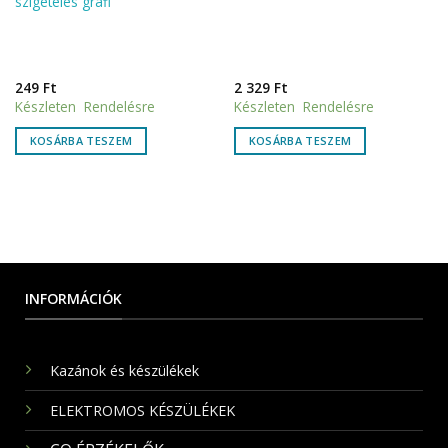
szigetelés grafi
249
Ft
2 329
Ft
Készleten Rendelésre
Készleten Rendelésre
KOSÁRBA TESZEM
KOSÁRBA TESZEM
INFORMÁCIÓK
Kazánok és készülékek
ELEKTROMOS KÉSZÜLÉKEK