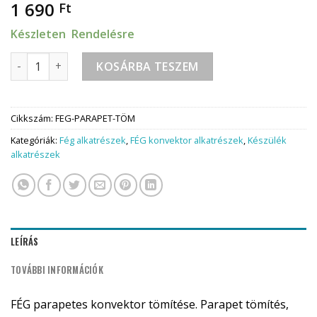
1 690
Ft
Készleten Rendelésre
Fég konvektor parapet tömítés mennyiség
KOSÁRBA TESZEM
Cikkszám:
FEG-PARAPET-TÖM
Kategóriák:
Fég alkatrészek
,
FÉG konvektor alkatrészek
,
Készülék
alkatrészek
LEÍRÁS
TOVÁBBI INFORMÁCIÓK
FÉG parapetes konvektor tömítése. Parapet tömítés,