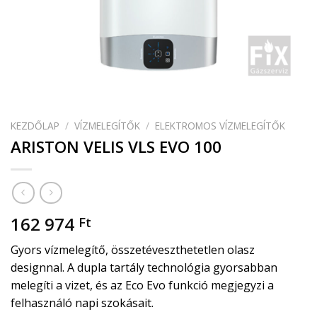
KEZDŐLAP
/
VÍZMELEGÍTŐK
/
ELEKTROMOS VÍZMELEGÍTŐK
ARISTON VELIS VLS EVO 100
162 974
Ft
Gyors vízmelegítő, összetéveszthetetlen olasz
designnal. A dupla tartály technológia gyorsabban
melegíti a vizet, és az Eco Evo funkció megjegyzi a
felhasználó napi szokásait.