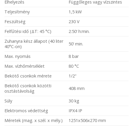
Elhelyezés
Függőleges vagy vízszintes
Teljesítmény
1,5 kW
Feszültség
230 V
Felfűtési idő (ΔT: 45 °C)
2:50‘ h:min.
Zuhanyra kész állapot (40 liter
50‘ min.
40°C-on)
Max. nyomás
8 bar
Max. vízhőmérséklet
80 °C
Bekötő csonkok mérete
1/2“
Bekötő csonkok közötti
408 mm
osztástávolság
Súly
30 kg
Elektromos védettség
IPX4 IP
Méretek (mag. x szél. x mély.)
1251x506x270 mm