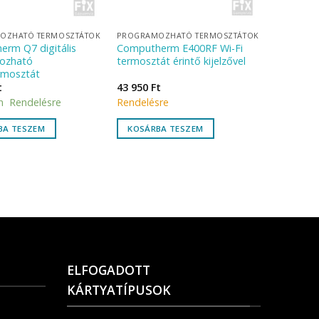
OZHATÓ TERMOSZTÁTOK
PROGRAMOZHATÓ TERMOSZTÁTOK
rm Q7 digitális
Computherm E400RF Wi-Fi
ozható
termosztát érintő kijelzővel
rmosztát
t
43 950
Ft
n Rendelésre
Rendelésre
BA TESZEM
KOSÁRBA TESZEM
ELFOGADOTT
KÁRTYATÍPUSOK