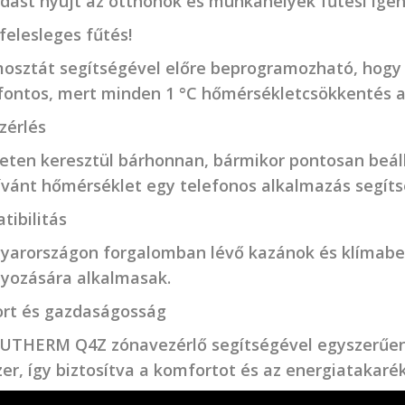
dást nyújt az otthonok és munkahelyek fűtési igén
felesleges fűtés!
mosztát segítségével előre beprogramozható, hogy 
 fontos, mert minden 1 °C hőmérsékletcsökkentés a
zérlés
neten keresztül bárhonnan, bármikor pontosan beál
ívánt hőmérséklet egy telefonos alkalmazás segíts
tibilitás
yarországon forgalomban lévő kazánok és klímab
lyozására alkalmasak.
rt és gazdaságosság
THERM Q4Z zónavezérlő segítségével egyszerűen k
er, így biztosítva a komfortot és az energiatakaré