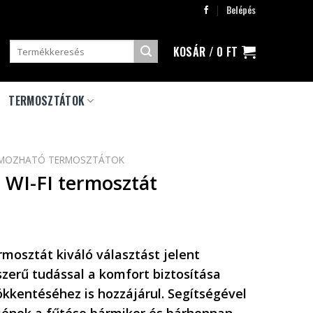
Belépés
Keresés
KOSÁR /
0
FT
a
következőre:
TERMOSZTÁTOK
MOZHATÓ TERMOSZTÁTOK
WI-FI termosztát
rmosztát
kiváló választást jelent
zerű tudással a komfort biztosítása
ökkentéséhez is hozzájárul. Segítségével
jének a fűtése bármikor és bárhonnan