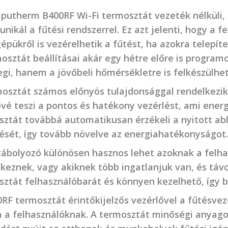
putherm B400RF Wi-Fi termosztát vezeték nélküli, 
ikál a fűtési rendszerrel. Ez azt jelenti, hogy a f
épükről is vezérelhetik a fűtést, ha azokra telepít
osztát beállításai akár egy hétre előre is program
egi, hanem a jövőbeli hőmérsékletre is felkészülhe
osztát számos előnyös tulajdonsággal rendelkezik
ővé teszi a pontos és hatékony vezérlést, ami ene
ztát továbbá automatikusan érzékeli a nyitott abl
ését, így tovább növelve az energiahatékonyságot.
ábolyozó különösen hasznos lehet azoknak a felhas
keznek, vagy akiknek több ingatlanjuk van, és távo
ztát felhasználóbarát és könnyen kezelhető, így b
RF termosztát érintőkijelzős vezérlővel a fűtésvez
a a felhasználóknak. A termosztát minőségi anyago