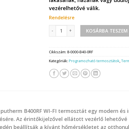
vezérelhetővé válik.
Rendelésre
Computherm B400RF WI-FI termosztát
KOSÁRBA TESZEM
Cikkszám:
8-0000-B40-0RF
Kategóriák:
Programozható termosztátok
,
Ter
putherm B400RF WI-FI termosztát egy modern és in
ésére. Az érintőkijelzővel ellátott vezérlő lehetőv
edén beállítsák a kívánt hőmérsékletet az otthon