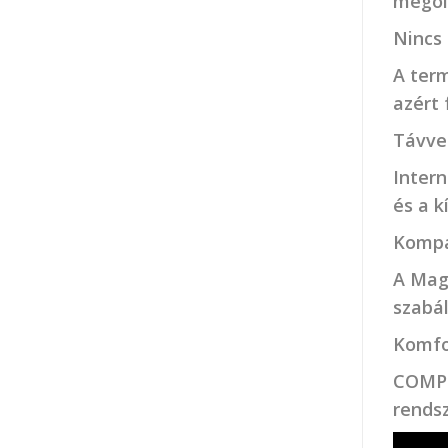
megol
Nincs 
A ter
azért
Távve
Inter
és a k
Kompa
A Mag
szabá
Komfo
COMPU
rendsz