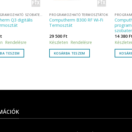
NEM PROGRAMOZHATÓ SZOBATERMOSZTÁTOK
PROGRAMOZHATÓ TERMOSZTÁTOK
PROGRAM
erm Q3 digitális
Computherm B300 RF Wi-Fi
Computhe
rmosztát
Termosztát
program
szobate
t
29 500
Ft
14 380
F
en Rendelésre
Készleten Rendelésre
Készlete
BA TESZEM
KOSÁRBA TESZEM
KOSÁR
MÁCIÓK