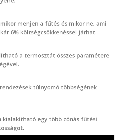
yeire.
mikor menjen a fűtés és mikor ne, ami
kár 6% költségcsökkenéssel járhat.
lítható a termosztát összes paramétere
égével.
erendezések túlnyomó többségének
ialakítható egy több zónás fűtési
kosságot.