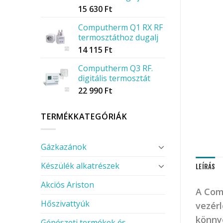
15 630
Ft
Computherm Q1 RX RF
termosztáthoz dugalj
14 115
Ft
Computherm Q3 RF.
digitális termosztát
22 990
Ft
TERMÉKKATEGÓRIÁK
Gázkazánok
Készülék alkatrészek
LEÍRÁS
Akciós Ariston
A Com
Hőszivattyúk
vezérl
könny
Gépészeti termékek és