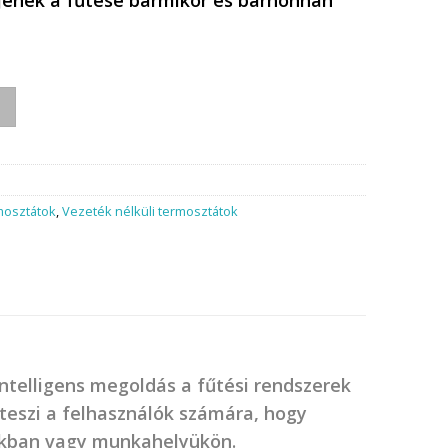
 mennyiség
mosztátok
,
Vezeték nélküli termosztátok
telligens megoldás a fűtési rendszerek
é teszi a felhasználók számára, hogy
ukban vagy munkahelyükön.