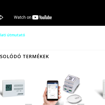
lati útmutató
CSOLÓDÓ TERMÉKEK