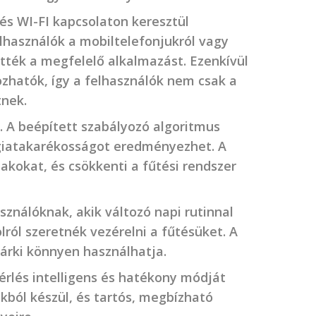
és WI-FI kapcsolaton keresztül
elhasználók a mobiltelefonjukról vagy
ették a megfelelő alkalmazást. Ezenkívül
ozhatók, így a felhasználók nem csak a
tnek.
. A beépített szabályozó algoritmus
rgiatakarékosságot eredményezhet. A
akokat, és csökkenti a fűtési rendszer
ználóknak, akik változó napi rutinnal
lról szeretnék vezérelni a fűtésüket. A
árki könnyen használhatja.
érlés intelligens és hatékony módját
kból készül, és tartós, megbízható