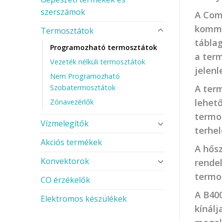
szerszámok
A Com
kommun
Termosztátok
táblag
Programozható termosztátok
a term
Vezeték nélküli termosztátok
jelenl
Nem Programozható
A term
Szobatermosztátok
lehet
Zónavezérlők
termos
Vízmelegítők
terhel
Akciós termékek
A hősz
Konvektorok
rendel
termos
CO érzékelők
A B400
Elektromos készülékek
kínálj