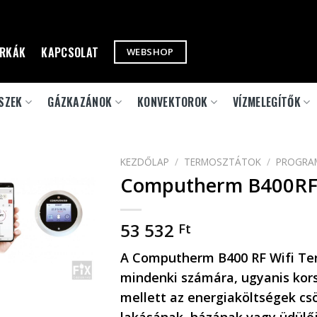
RKÁK
KAPCSOLAT
WEBSHOP
SZEK
GÁZKAZÁNOK
KONVEKTOROK
VÍZMELEGÍTŐK
KEZDŐLAP
/
TERMOSZTÁTOK
/
PROGRA
Computherm B400RF 
53 532
Ft
A
Computherm B400 RF Wifi Te
mindenki számára, ugyanis kors
mellett az energiaköltségek cs
lakásának, házának vagy üdülő