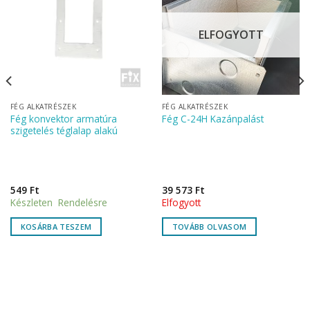
ELFOGYOTT
FÉG ALKATRÉSZEK
FÉG ALKATRÉSZEK
Fég konvektor armatúra
Fég C-24H Kazánpalást
szigetelés téglalap alakú
549
Ft
39 573
Ft
Készleten Rendelésre
Elfogyott
KOSÁRBA TESZEM
TOVÁBB OLVASOM