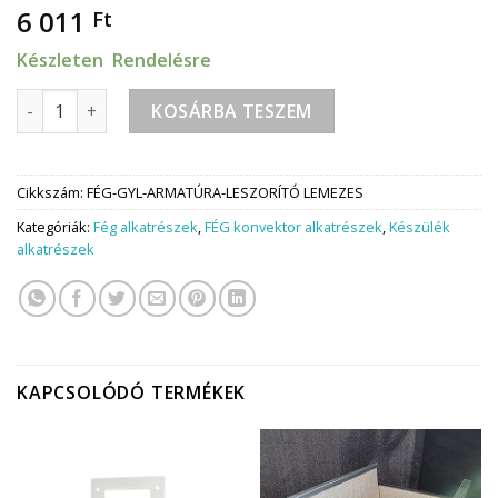
6 011
Ft
Készleten Rendelésre
Fég Gyújtóláng Armatúra leszorító (lemez nélkül) mennyisé
KOSÁRBA TESZEM
Cikkszám:
FÉG-GYL-ARMATÚRA-LESZORÍTÓ LEMEZES
Kategóriák:
Fég alkatrészek
,
FÉG konvektor alkatrészek
,
Készülék
alkatrészek
KAPCSOLÓDÓ TERMÉKEK