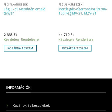
FÉG ALKATRÉSZEK
FÉG ALKATRÉSZEK
Fég C-21 Membrán emelő
Mertik gáz-vízarmatúra 19706-
tányér
105 Fég MV-21, MZV-21
2 335
Ft
44 710
Ft
Készleten Rendelésre
Készleten Rendelésre
KOSÁRBA TESZEM
KOSÁRBA TESZEM
INFORMÁCIÓK
Kazánok és készülékek