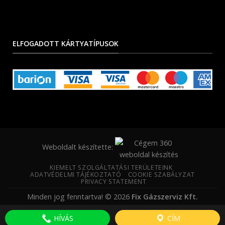
ELFOGADOTT KÁRTYATÍPUSOK
Weboldalt készítette:
KIEMELT SZOLGÁLTATÁSI TERÜLETEINK
ADATVÉDELMI TÁJÉKOZTATÓ
COOKIE SZABÁLYZAT
PRIVACY STATEMENT
Minden jog fenntartva! © 2026
Fix Gázszerviz Kft.
HÍVÁS
CÍM