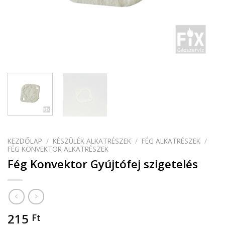
KEZDŐLAP
/
KÉSZÜLÉK ALKATRÉSZEK
/
FÉG ALKATRÉSZEK
/
FÉG KONVEKTOR ALKATRÉSZEK
Fég Konvektor Gyújtófej szigetelés
215
Ft