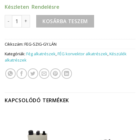
Készleten Rendelésre
Fég Konvektor Gyújtófej szigetelés mennyiség
KOSÁRBA TESZEM
Cikkszám:
FEG-SZIG-GY.LÁN
Kategóriák:
Fég alkatrészek
,
FÉG konvektor alkatrészek
,
Készülék
alkatrészek
KAPCSOLÓDÓ TERMÉKEK