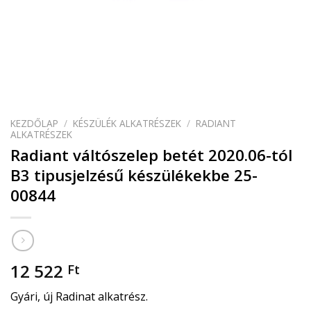
KEZDŐLAP
/
KÉSZÜLÉK ALKATRÉSZEK
/
RADIANT
ALKATRÉSZEK
Radiant váltószelep betét 2020.06-tól
B3 tipusjelzésű készülékekbe 25-
00844
12 522
Ft
Gyári, új Radinat alkatrész.