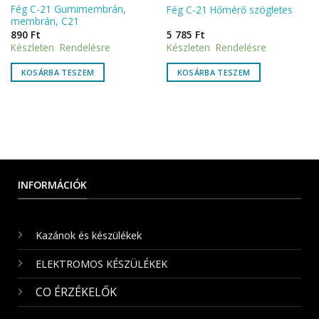
Fég C-21 Gumimembrán,
Fég C-21 Hőmérő szögletes
membrán, C21
890
Ft
5 785
Ft
Készleten Rendelésre
Készleten Rendelésre
KOSÁRBA TESZEM
KOSÁRBA TESZEM
INFORMÁCIÓK
Kazánok és készülékek
ELEKTROMOS KÉSZÜLÉKEK
CO ÉRZÉKELŐK