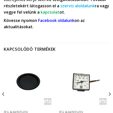
részletekért látogasson el a
szerviz aloldalunk
ra vagy
vegye fel velünk a
kapcsolat
ot.
Kövesse nyomon
Facebook oldalunk
on az
aktualitásokat.
KAPCSOLÓDÓ TERMÉKEK
FÉG ALKATRÉSZEK
FÉG ALKATRÉSZEK