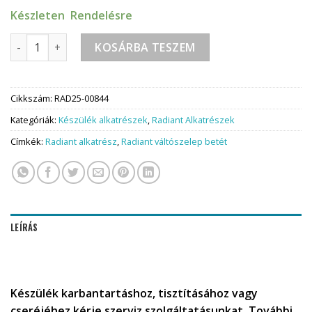
Készleten Rendelésre
Radiant váltószelep betét 2020.06-tól B3 tipusjelzésű kész
KOSÁRBA TESZEM
Cikkszám:
RAD25-00844
Kategóriák:
Készülék alkatrészek
,
Radiant Alkatrészek
Címkék:
Radiant alkatrész
,
Radiant váltószelep betét
LEÍRÁS
Készülék karbantartáshoz, tisztításához vagy
cseréjéhez kérje szerviz szolgáltatásunkat. További