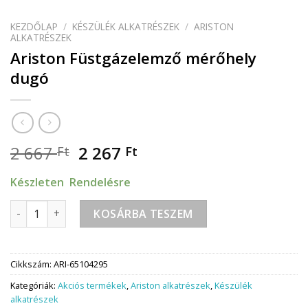
KEZDŐLAP
/
KÉSZÜLÉK ALKATRÉSZEK
/
ARISTON
ALKATRÉSZEK
Ariston Füstgázelemző mérőhely
dugó
2 667
2 267
Ft
Ft
Készleten Rendelésre
Ariston Füstgázelemző mérőhely dugó mennyiség
KOSÁRBA TESZEM
Cikkszám:
ARI-65104295
Kategóriák:
Akciós termékek
,
Ariston alkatrészek
,
Készülék
alkatrészek